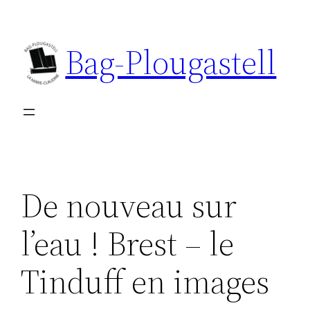
Aller
au
Bag-Plougastell
contenu
De nouveau sur
l’eau ! Brest – le
Tinduff en images