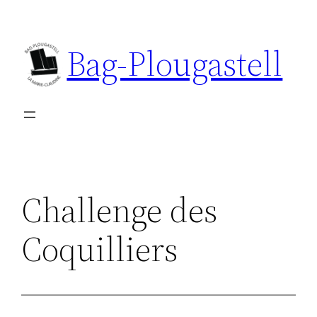
Aller
au
Bag-Plougastell
contenu
Challenge des
Coquilliers