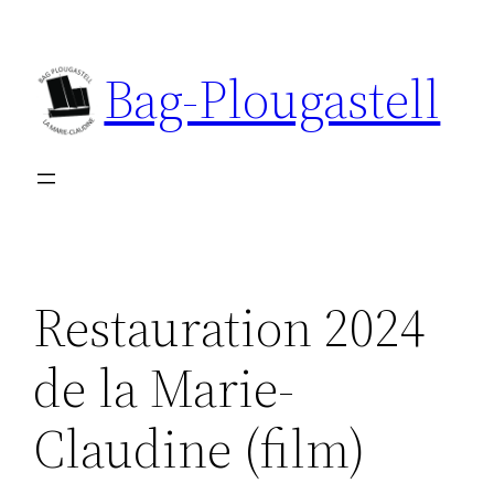
Aller
au
Bag-Plougastell
contenu
Restauration 2024
de la Marie-
Claudine (film)